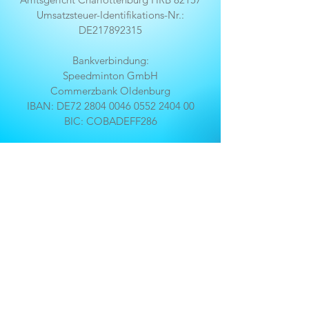
Umsatzsteuer-Identifikations-Nr.:
DE217892315
Bankverbindung:
Speedminton GmbH
Commerzbank Oldenburg
IBAN: DE72 2804 0046 0552 2404 00
BIC: COBADEFF286
YouTube
Instagram